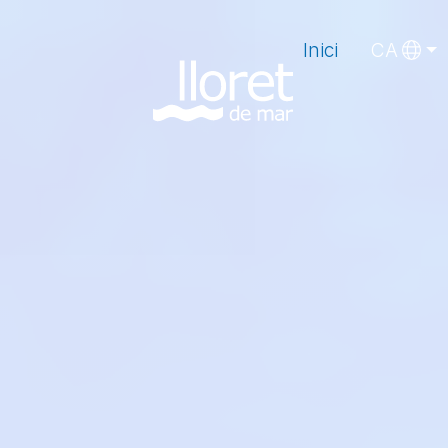
Inici
CA