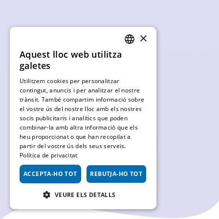
×
Aquest lloc web utilitza
CATALAN
galetes
SPANISH
Utilitzem cookies per personalitzar
contingut, anuncis i per analitzar el nostre
FRENCH
trànsit. També compartim informació sobre
ENGLISH
el vostre ús del nostre lloc amb els nostres
socis publicitaris i analítics que poden
combinar-la amb altra informació que els
heu proporcionat o que han recopilat a
partir del vostre ús dels seus serveis.
Política de privacitat
ACCEPTA-HO TOT
REBUTJA-HO TOT
VEURE ELS DETALLS
RENDIMENT